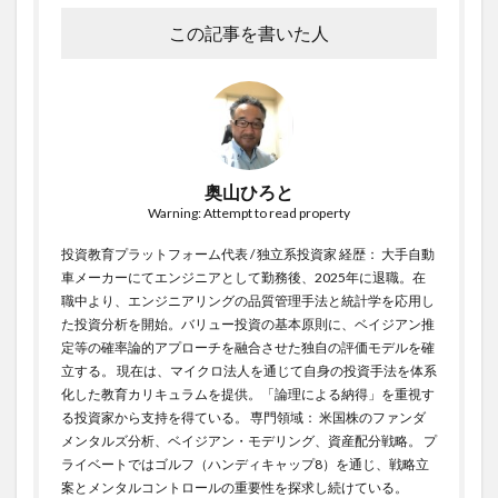
この記事を書いた人
奥山ひろと
Warning: Attempt to read property
投資教育プラットフォーム代表 / 独立系投資家 経歴： 大手自動
車メーカーにてエンジニアとして勤務後、2025年に退職。在
職中より、エンジニアリングの品質管理手法と統計学を応用し
た投資分析を開始。バリュー投資の基本原則に、ベイジアン推
定等の確率論的アプローチを融合させた独自の評価モデルを確
立する。 現在は、マイクロ法人を通じて自身の投資手法を体系
化した教育カリキュラムを提供。「論理による納得」を重視す
る投資家から支持を得ている。 専門領域： 米国株のファンダ
メンタルズ分析、ベイジアン・モデリング、資産配分戦略。 プ
ライベートではゴルフ（ハンディキャップ8）を通じ、戦略立
案とメンタルコントロールの重要性を探求し続けている。