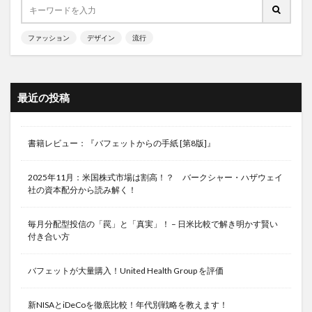
ファッション
デザイン
流行
最近の投稿
書籍レビュー：『バフェットからの手紙 [第8版]』
2025年11月：米国株式市場は割高！？ バークシャー・ハザウェイ
社の資本配分から読み解く！
毎月分配型投信の「罠」と「真実」！ – 日米比較で解き明かす賢い
付き合い方
バフェットが大量購入！United Health Group を評価
新NISAとiDeCoを徹底比較！年代別戦略を教えます！