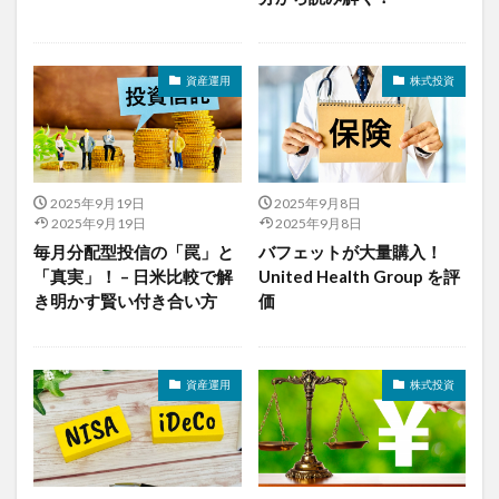
資産運用
株式投資
2025年9月19日
2025年9月8日
2025年9月19日
2025年9月8日
毎月分配型投信の「罠」と
バフェットが大量購入！
「真実」！ – 日米比較で解
United Health Group を評
き明かす賢い付き合い方
価
資産運用
株式投資