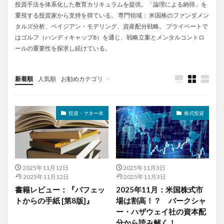
投資手法を体系化した教育カリキュラムを提供。「論理による納得」を
重視する投資家から支持を得ている。 専門領域： 米国株のファンダメン
タルズ分析、ベイジアン・モデリング、資産配分戦略。 プライベートで
はゴルフ（ハンディキャップ8）を通じ、戦略立案とメンタルコントロ
ールの重要性を探求し続けている。
新着順
人気順
お勧めカテゴリ
未分類
投資・マネー本
株式投資
2025年11月12日
2025年11月3日
2025年11月12日
2025年11月3日
書籍レビュー：『バフェッ
2025年11月：米国株式市
トからの手紙 [第8版]』
場は割高！？ バークシャ
ー・ハザウェイ社の資本配
分から読み解く！