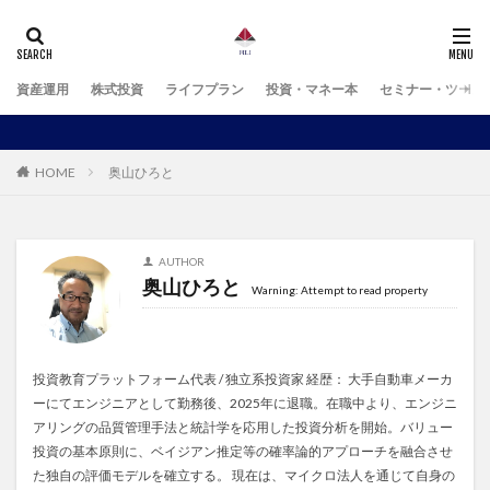
資産運用
株式投資
ライフプラン
投資・マネー本
セミナー・ツール
HOME
奥山ひろと
AUTHOR
奥山ひろと
Warning: Attempt to read property
投資教育プラットフォーム代表 / 独立系投資家 経歴： 大手自動車メーカ
ーにてエンジニアとして勤務後、2025年に退職。在職中より、エンジニ
アリングの品質管理手法と統計学を応用した投資分析を開始。バリュー
投資の基本原則に、ベイジアン推定等の確率論的アプローチを融合させ
た独自の評価モデルを確立する。 現在は、マイクロ法人を通じて自身の