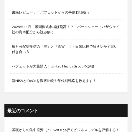
書籍レビュー：『バフェットからの手紙 [第8版]』
2025年11月：米国株式市場は割高！？ バークシャー・ハザウェイ
社の資本配分から読み解く！
毎月分配型投信の「罠」と「真実」！ – 日米比較で解き明かす賢い
付き合い方
バフェットが大量購入！United Health Group を評価
新NISAとiDeCoを徹底比較！年代別戦略を教えます！
最近のコメント
基礎からの集中投資（7）SWOT分析でビジネスモデルを評価する！