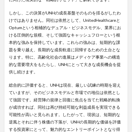
しかし、この決算がUNHの成長基盤そのものを揺るがしたわ
けではありません。同社は依然として、UnitedHealthcareと
Optumという相補的なデュアル・ビジネスモデル、業界にお
ける圧倒的な規模、そして強固なキャッシュフローという根
本的な強みを保持しています。これらの強みは、短期的な課
題を乗り越え、長期的な成長軌道に回帰するための土台とな
ります。特に、高齢化社会の進展はメディケア事業への構造
的な需要増大をもたらし、UNHにとって大きな成長機会を提
供し続けます。
総合的に評価すると、UNHは現在、厳しい試練の時期を迎え
ていますが、そのビジネスモデルと市場での地位は依然とし
て強固です。経営陣の規律と回復に焦点を当てた戦略的転換
が成功すれば、同社は再び持続可能な利益成長を実現できる
可能性が高いと見られます。したがって、現状は、短期的な
逆風とそれに伴う株価の下落が、UNHの長期的な価値を評価
する投資家にとって、魅力的なエントリーポイントとなり得