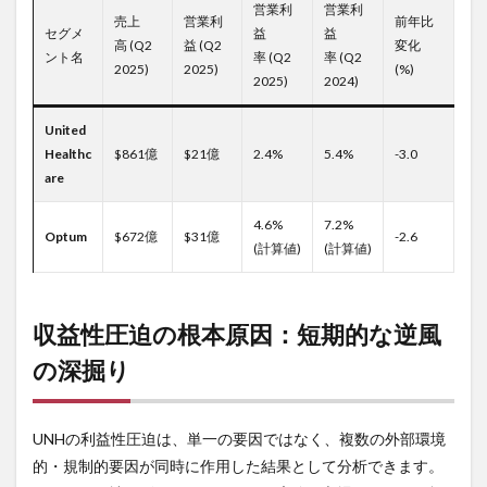
営業利
営業利
売上
営業利
前年比
セグメ
益
益
高 (Q2
益 (Q2
変化
ント名
率 (Q2
率 (Q2
2025)
2025)
(%)
2025)
2024)
United
Healthc
$861億
$21億
2.4%
5.4%
-3.0
are
4.6%
7.2%
Optum
$672億
$31億
-2.6
(計算値)
(計算値)
収益性圧迫の根本原因：短期的な逆風
の深掘り
UNHの利益性圧迫は、単一の要因ではなく、複数の外部環境
的・規制的要因が同時に作用した結果として分析できます。