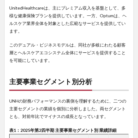
リオ
UnitedHealthcareは、主にプレミアム収入を基盤として、多
6
様な健康保険プランを提供しています。一方、Optumは、ヘ
まと
ルスケア業界全体を対象とした広範なサービスを提供してい
め
ます。
このデュアル・ビジネスモデルは、同社が多岐にわたる顧客
層とヘルスケアエコシステム全体にサービスを提供すること
を可能にしています。
主要事業セグメント別分析
UNHの財務パフォーマンスの裏側を理解するために、二つの
主要セグメントの業績を個別に分析しました。両セグメント
とも、対前年比でマイナスの成長となっています。
表
1
：
2025
年第
2
四半期
主要事業セグメント別
業績詳細