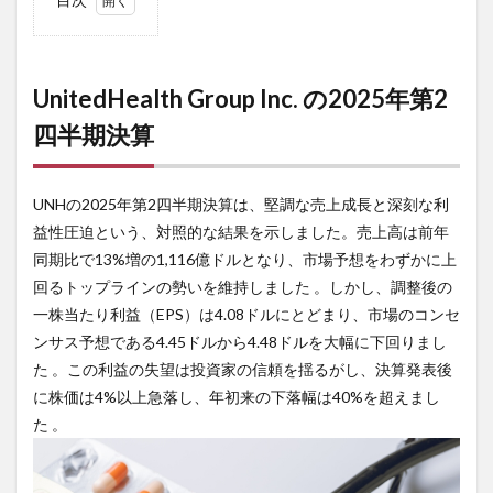
1
UnitedHealth
Group Inc. の
2025年第2四
UnitedHealth Group Inc. の2025年第2
半期決算
四半期決算
2
企業
概
UNHの2025年第2四半期決算は、堅調な売上成長と深刻な利
要：
デュ
益性圧迫という、対照的な結果を示しました。売上高は前年
ア
同期比で13%増の1,116億ドルとなり、市場予想をわずかに上
ル・
ビジ
回るトップラインの勢いを維持しました 。しかし、調整後の
ネス
一株当たり利益（EPS）は4.08ドルにとどまり、市場のコンセ
モデ
ンサス予想である4.45ドルから4.48ドルを大幅に下回りまし
ル
た 。この利益の失望は投資家の信頼を揺るがし、決算発表後
3
に株価は4%以上急落し、年初来の下落幅は40%を超えまし
主要
事業
た 。
セグ
メン
ト別