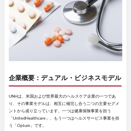
分析
4
収益
性圧
迫の
根本
原
因：
短期
的な
逆風
の深
掘り
企業概要：デュアル・ビジネスモデル
5
経営
陣の
対応
UNHは、米国および世界最大のヘルスケア企業の一つであ
と
り、その事業モデルは、相互に補完し合う二つの主要セグメ
2026
ントから成り立っています。一つは健康保険事業を担う
年以
降の
「UnitedHealthcare」、もう一つはヘルスサービス事業を担
回復
う「Optum」です。
シナ