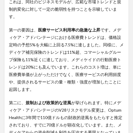
これは、同社のビジネスモデルが、広範な市場トレンドと規
制的変化に対して一定の脆弱性を持つことを示唆していま
す。
第一の要因は、
医療サービス利用率の急激な上昇
です。メデ
ィケア・アドバンテージにおける医療費トレンドは、価格設
定時の予想5%を大幅に上回る7.5%に達しました。同様に、メ
ディケア補完保険のトレンドは11%超、コマーシャルグルー
プ保険も11%近くに達しており、メディケイドの行動医療ト
レンドは20%にも及んでいます。これらのコスト増は、単に
医療費単価が上がっただけでなく、医療サービスの利用頻度
や、提供されるサービスの量・種類・強度が増加したことに
起因します。
第二に、
規制および政策的な逆風
が挙げられます。特にメデ
ィケア・アドバンテージのV28リスクモデル変更は、Optum
Healthに3年間で110億ドルもの財政的逆風をもたらすと推定
されており、すでに70億ドルが顕在化しています。また、メ
ディケアからの資金削減も利益を圧迫する要因となっていま