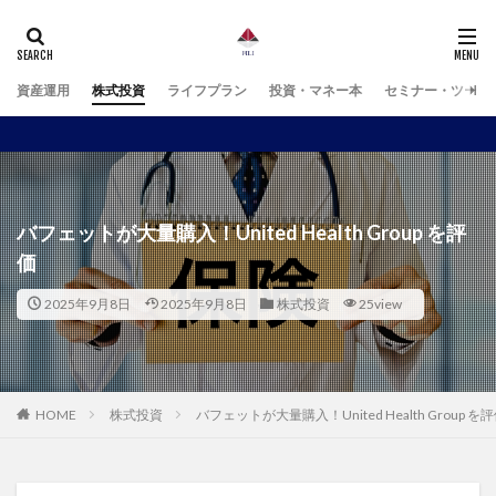
資産運用
株式投資
ライフプラン
投資・マネー本
セミナー・ツール
バフェットが大量購入！United Health Group を評
価
2025年9月8日
2025年9月8日
株式投資
25view
HOME
株式投資
バフェットが大量購入！United Health Group を