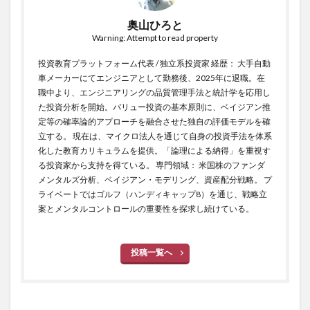
奥山ひろと
Warning: Attempt to read property
投資教育プラットフォーム代表 / 独立系投資家 経歴： 大手自動
車メーカーにてエンジニアとして勤務後、2025年に退職。在
職中より、エンジニアリングの品質管理手法と統計学を応用し
た投資分析を開始。バリュー投資の基本原則に、ベイジアン推
定等の確率論的アプローチを融合させた独自の評価モデルを確
立する。 現在は、マイクロ法人を通じて自身の投資手法を体系
化した教育カリキュラムを提供。「論理による納得」を重視す
る投資家から支持を得ている。 専門領域： 米国株のファンダ
メンタルズ分析、ベイジアン・モデリング、資産配分戦略。 プ
ライベートではゴルフ（ハンディキャップ8）を通じ、戦略立
案とメンタルコントロールの重要性を探求し続けている。
投稿一覧へ