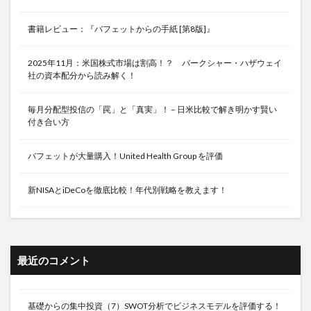
書籍レビュー：『バフェットからの手紙 [第8版]』
2025年11月：米国株式市場は割高！？ バークシャー・ハザウェイ
社の資本配分から読み解く！
毎月分配型投信の「罠」と「真実」！ – 日米比較で解き明かす賢い
付き合い方
バフェットが大量購入！United Health Group を評価
新NISAとiDeCoを徹底比較！年代別戦略を教えます！
最近のコメント
基礎からの集中投資（7）SWOT分析でビジネスモデルを評価する！