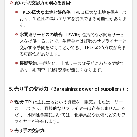
買い手の交渉力を弱める要因
:
TPL
の広大な土地と好条件
:
TPLは広大な土地を保有して
おり、生産性の高いエリアを提供できる可能性がありま
す。
水関連サービスの統合
:
TPWRが包括的な水関連サービ
スを提供することで、生産会社は複数のサプライヤーと
交渉する手間を省くことができ、TPLへの依存度が高ま
る可能性があります。
長期契約
:
一般的に、土地リースは長期にわたる契約で
あり、期間中は価格交渉が難しくなります。
5.
売り手の交渉力（
Bargaining power of suppliers
）
:
現状
:
TPLは主に土地という資産を「販売」または「リー
ス」しており、直接的なサプライヤーは存在しません。た
だし、水関連事業においては、化学薬品や設備などのサプ
ライヤーが存在します。
売り手の交渉力
: