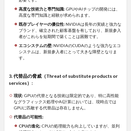
投資
家に
高度な技術力と専門知識
:
GPUやAIチップの開発には、
向け
高度な専門知識と経験が求められます。
て
既存プレイヤーの優位性
:
NVIDIAは長年の実績と強力な
4
ブランド、確立された顧客基盤を有しており、新規参入
NVR,
者がこれらを短期間で築くことは困難です。
Inc. のフ
ァイブ
エコシステムの壁
:
NVIDIAのCUDAのような強力なエコ
フォー
システムは、新規参入者にとって大きな障壁となりま
ス分析
す。
（Ticker
: NVR）
4.1
3.
代替品の脅威（
Threat of substitute products or
ビジ
services
）
:
ネス
概要
現状
:
GPUの代替となる技術は限定的であり、特に高性能
4.2
なグラフィックス処理やAI計算においては、現時点では
ファ
GPUに匹敵する代替品は存在しません。
イブ
フォ
代替品の可能性
:
ース
CPU
の進化
:
CPUの処理能力も向上していますが、並列
分析