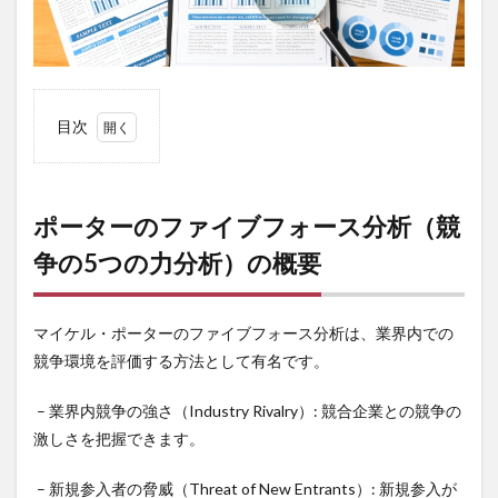
目次
1
ポー
ター
のフ
ポーターのファイブフォース分析（競
ァイ
争の5つの力分析）の概要
ブフ
ォー
ス分
析
マイケル・ポーターのファイブフォース分析は、業界内での
（競
争の
競争環境を評価する方法として有名です。
5つ
の力
– 業界内競争の強さ（Industry Rivalry）: 競合企業との競争の
分
析）
激しさを把握できます。
の概
要
– 新規参入者の脅威（Threat of New Entrants）: 新規参入が