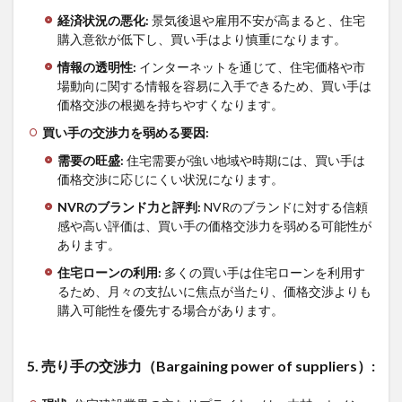
経済状況の悪化
:
景気後退や雇用不安が高まると、住宅
購入意欲が低下し、買い手はより慎重になります。
情報の透明性
:
インターネットを通じて、住宅価格や市
場動向に関する情報を容易に入手できるため、買い手は
価格交渉の根拠を持ちやすくなります。
買い手の交渉力を弱める要因
:
需要の旺盛
:
住宅需要が強い地域や時期には、買い手は
価格交渉に応じにくい状況になります。
NVR
のブランド力と評判
:
NVRのブランドに対する信頼
感や高い評価は、買い手の価格交渉力を弱める可能性が
あります。
住宅ローンの利用
:
多くの買い手は住宅ローンを利用す
るため、月々の支払いに焦点が当たり、価格交渉よりも
購入可能性を優先する場合があります。
5.
売り手の交渉力（
Bargaining power of suppliers
）
: