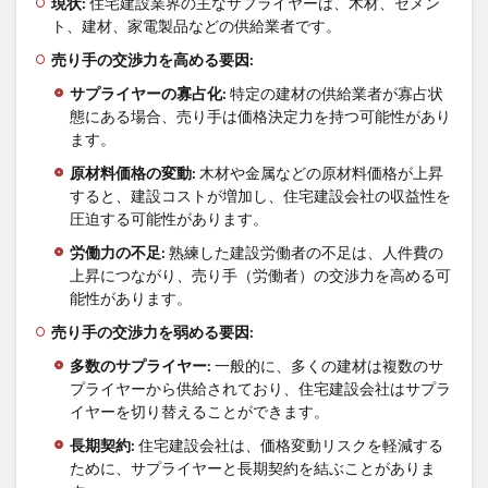
現状
:
住宅建設業界の主なサプライヤーは、木材、セメン
ト、建材、家電製品などの供給業者です。
売り手の交渉力を高める要因
:
サプライヤーの寡占化
:
特定の建材の供給業者が寡占状
態にある場合、売り手は価格決定力を持つ可能性があり
ます。
原材料価格の変動
:
木材や金属などの原材料価格が上昇
すると、建設コストが増加し、住宅建設会社の収益性を
圧迫する可能性があります。
労働力の不足
:
熟練した建設労働者の不足は、人件費の
上昇につながり、売り手（労働者）の交渉力を高める可
能性があります。
売り手の交渉力を弱める要因
:
多数のサプライヤー
:
一般的に、多くの建材は複数のサ
プライヤーから供給されており、住宅建設会社はサプラ
イヤーを切り替えることができます。
長期契約
:
住宅建設会社は、価格変動リスクを軽減する
ために、サプライヤーと長期契約を結ぶことがありま