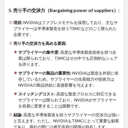
5.
売り手の交渉力（
Bargaining power of suppliers
）
:
現状
:
NVIDIAはファブレスモデルを採用しており、主なサ
プライヤーは半導体製造を担うTSMCなどのごく限られた
企業です。
売り手の交渉力を高める要因
:
サプライヤーの集中度
:
高度な半導体製造技術を持つ企
業は限られており、TSMCはその中でも圧倒的なシェア
を誇ります。
サプライヤーの製品の重要性
:
NVIDIAは製造を外部に依
存しているため、サプライヤーの生産能力や技術力は
NVIDIAの製品供給に直接影響を与えます。
スイッチングコスト
:
高度な製造プロセスに対応できる
サプライヤーは限られており、NVIDIAがサプライヤー
を容易に変更することは困難です。
結論
:
高度な半導体製造を担うサプライヤーの交渉力は強い
と言えます。ただし、NVIDIAもTSMCにとって重要な顧客
であり、両社の間には相互依存の関係が存在します。