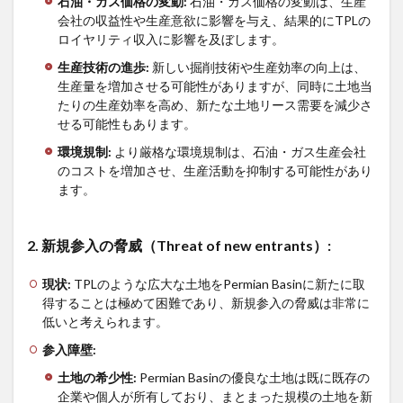
石油・ガス価格の変動
:
石油・ガス価格の変動は、生産
会社の収益性や生産意欲に影響を与え、結果的にTPLの
ロイヤリティ収入に影響を及ぼします。
生産技術の進歩
:
新しい掘削技術や生産効率の向上は、
生産量を増加させる可能性がありますが、同時に土地当
たりの生産効率を高め、新たな土地リース需要を減少さ
せる可能性もあります。
環境規制
:
より厳格な環境規制は、石油・ガス生産会社
のコストを増加させ、生産活動を抑制する可能性があり
ます。
2.
新規参入の脅威（
Threat of new entrants
）
:
現状
:
TPLのような広大な土地をPermian Basinに新たに取
得することは極めて困難であり、新規参入の脅威は非常に
低いと考えられます。
参入障壁
:
土地の希少性
:
Permian Basinの優良な土地は既に既存の
企業や個人が所有しており、まとまった規模の土地を新