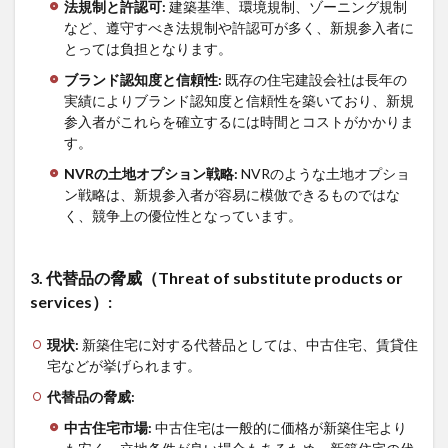
法規制と許認可
:
建築基準、環境規制、ゾーニング規制
など、遵守すべき法規制や許認可が多く、新規参入者に
とっては負担となります。
ブランド認知度と信頼性
:
既存の住宅建設会社は長年の
実績によりブランド認知度と信頼性を築いており、新規
参入者がこれらを確立するには時間とコストがかかりま
す。
NVR
の土地オプション戦略
:
NVRのような土地オプショ
ン戦略は、新規参入者が容易に模倣できるものではな
く、競争上の優位性となっています。
3.
代替品の脅威（
Threat of substitute products or
services
）
:
現状
:
新築住宅に対する代替品としては、中古住宅、賃貸住
宅などが挙げられます。
代替品の脅威
:
中古住宅市場
:
中古住宅は一般的に価格が新築住宅より