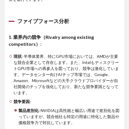
: TPL）
3.1
ビジ
ファイブフォース分析
ネス
概要
3.2
1.
業界内の競争（
Rivalry among existing
ファ
competitors
）
:
イブ
フォ
現状
:
半導体業界、特にGPU市場においては、AMDが主要
ース
分析
な競合企業として存在します。また、Intelもディスクリー
トGPU市場への再参入を図っており、競争は激化していま
3.2.1
1. 業
す。データセンター向けAIチップ市場では、Google、
界内の競争
Amazon、Microsoftなどの大手クラウドプロバイダーが自
（Rivalry
社開発のチップを強化しており、新たな競争要因となって
among existing
competitors）:
います。
3.2.2
競争要因
:
2. 新規参入
製品差別化
:
NVIDIAは高性能と幅広い用途で差別化を図
の脅威
っていますが、競合他社も特定の用途に特化した製品や
（Threat of
価格競争力で対抗しています。
new
entrants）: