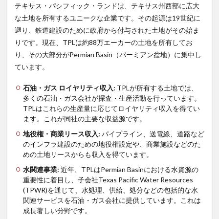
テキサス・パシフィック・ランドは、テキサス州西部に広大
な土地を所有するユニークな企業です。その起源は19世紀に
遡り、鉄道建設のために政府から付与された土地がその始ま
りです。現在、TPLは約88万エーカーの土地を所有してお
り、その大部分がPermian Basin（パーミアン盆地）に集中し
ています。
石油・ガス
ロイヤリティ収入
:
TPLが所有する土地では、
多くの石油・ガス会社が探査・生産活動を行っています。
TPLはこれらの生産量に応じてロイヤリティ収入を得てい
ます。これが同社の主要な収益源です。
地役権・商業リース収入
:
パイプライン、送電線、道路など
のインフラ建設のための地役権設定や、商業施設などのた
めの土地リースからも収入を得ています。
水関連事業
:
近年、TPLはPermian Basinにおける水資源の
重要性に着目し、子会社Texas Pacific Water Resources
(TPWR)を通じて、水処理、供給、処分などの包括的な水
関連サービスを石油・ガス会社に提供しています。これは
成長著しい分野です。