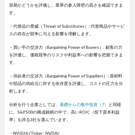
2
容易かどうかを評価し、業界の参入障壁の高さを確認できま
NVIDIA
す。
のファ
イブフ
– 代替品の脅威（Threat of Substitutes）: 代替商品やサービ
ォース
分析
スの存在が競争に与える影響を理解します。
（Ticker
:
– 買い手の交渉力（Bargaining Power of Buyers）: 顧客の力
NVDA）
を評価し、価格競争のリスクや利益率への影響を把握できま
2.1
す。
ビジ
ネス
概要
– 供給者の交渉力（Bargaining Power of Suppliers）: 原材料
や部品の供給元に対する依存度を評価し、コストの圧力を分
2.2
ファ
析します。
イブ
フォ
分析を行う企業としては、
基礎からの集中投資（7）
と同様
ース
に、S&P500の構成銘柄の中で、高いROIC（投下資本利益
分析
率）を誇る3社を選んでいます。
2.2.1
1. 業
界内の競争
・NVIDIA (Ticker : NVDA)
（Rivalry