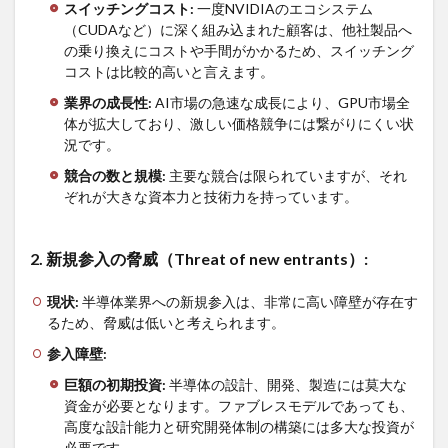
スイッチングコスト
:
一度NVIDIAのエコシステム
3.2.3
（CUDAなど）に深く組み込まれた顧客は、他社製品へ
3. 代替品の
の乗り換えにコストや手間がかかるため、スイッチング
脅威
コストは比較的高いと言えます。
（Threat of
業界の成長性
:
AI市場の急速な成長により、GPU市場全
substitute
products
体が拡大しており、激しい価格競争には繋がりにくい状
or
況です。
services）:
競合の数と規模
:
主要な競合は限られていますが、それ
3.2.4
ぞれが大きな資本力と技術力を持っています。
4. 買い手の
交渉力
（Bargaining
2.
新規参入の脅威（
Threat of new entrants
）
:
power of
buyers）:
現状
:
半導体業界への新規参入は、非常に高い障壁が存在す
3.2.5
るため、脅威は低いと考えられます。
5. 売り手の
交渉力
参入障壁
:
（Bargaining
巨額の初期投資
:
半導体の設計、開発、製造には莫大な
power of
suppliers）:
資金が必要となります。ファブレスモデルであっても、
高度な設計能力と研究開発体制の構築には多大な投資が
3.3
必要です。