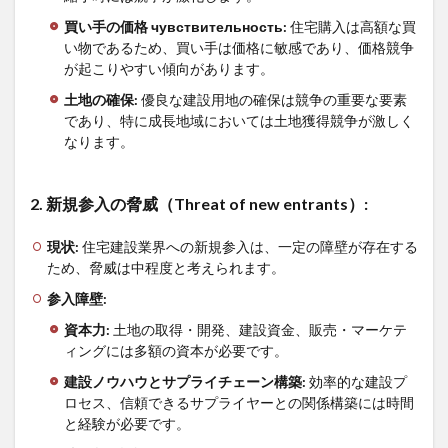
買い手の価格
чувствительность:
住宅購入は高額な買
い物であるため、買い手は価格に敏感であり、価格競争
が起こりやすい傾向があります。
土地の確保
:
優良な建設用地の確保は競争の重要な要素
であり、特に成長地域においては土地獲得競争が激しく
なります。
2.
新規参入の脅威（
Threat of new entrants
）
:
現状
:
住宅建設業界への新規参入は、一定の障壁が存在する
ため、脅威は中程度と考えられます。
参入障壁
:
資本力
:
土地の取得・開発、建設資金、販売・マーケテ
ィングには多額の資本が必要です。
建設ノウハウとサプライチェーン構築
:
効率的な建設プ
ロセス、信頼できるサプライヤーとの関係構築には時間
と経験が必要です。