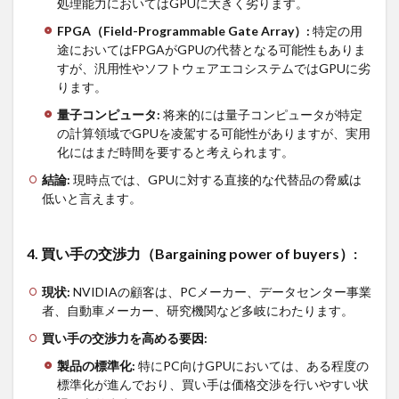
処理能力においてはGPUに大きく劣ります。
4.2.1
1. 業
FPGA
（
Field-Programmable Gate Array
）
:
特定の用
界内の競争
途においてはFPGAがGPUの代替となる可能性もありま
（Rivalry
among existing
すが、汎用性やソフトウェアエコシステムではGPUに劣
competitors）:
ります。
4.2.2
量子コンピュータ
:
将来的には量子コンピュータが特定
2. 新規参入
の計算領域でGPUを凌駕する可能性がありますが、実用
の脅威
化にはまだ時間を要すると考えられます。
（Threat of
new
結論
:
現時点では、GPUに対する直接的な代替品の脅威は
entrants）:
低いと言えます。
4.2.3
3. 代替品の
4.
買い手の交渉力（
Bargaining power of buyers
）
:
脅威
（Threat of
substitute
現状
:
NVIDIAの顧客は、PCメーカー、データセンター事業
products
者、自動車メーカー、研究機関など多岐にわたります。
or
services）:
買い手の交渉力を高める要因
:
4.2.4
製品の標準化
:
特にPC向けGPUにおいては、ある程度の
4. 買い手の
標準化が進んでおり、買い手は価格交渉を行いやすい状
交渉力