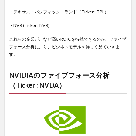
among existing
competitors）:
・テキサス・パシフィック・ランド（Ticker : TPL）
2.2.2
2. 新規参入
・NVR (Ticker : NVR)
の脅威
（Threat of
これらの企業が、なぜ高いROICを持続できるのか、ファイブ
new
フォース分析により、ビジネスモデルを詳しく見ていきま
entrants）:
す。
2.2.3
3. 代替品の
脅威
（Threat of
NVIDIA
のファイブフォース分析
substitute
（Ticker : NVDA）
products
or
services）:
2.2.4
4. 買い手の
交渉力
（Bargaining
power of
buyers）: