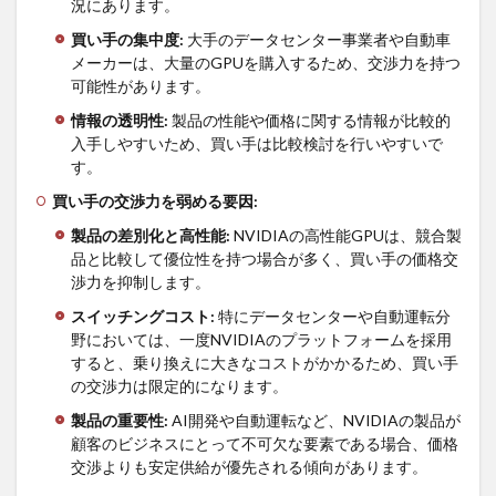
況にあります。
（Bargaining
power of
買い手の集中度
:
大手のデータセンター事業者や自動車
buyers）:
メーカーは、大量のGPUを購入するため、交渉力を持つ
可能性があります。
4.2.5
5. 売り手の
情報の透明性
:
製品の性能や価格に関する情報が比較的
交渉力
入手しやすいため、買い手は比較検討を行いやすいで
（Bargaining
す。
power of
suppliers）:
買い手の交渉力を弱める要因
:
4.3
製品の差別化と高性能
:
NVIDIAの高性能GPUは、競合製
投資
品と比較して優位性を持つ場合が多く、買い手の価格交
家に
渉力を抑制します。
向け
て
スイッチングコスト
:
特にデータセンターや自動運転分
野においては、一度NVIDIAのプラットフォームを採用
5
すると、乗り換えに大きなコストがかかるため、買い手
まと
の交渉力は限定的になります。
め
製品の重要性
:
AI開発や自動運転など、NVIDIAの製品が
顧客のビジネスにとって不可欠な要素である場合、価格
交渉よりも安定供給が優先される傾向があります。