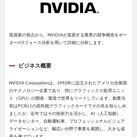
2.2.5
5. 売り手の
交渉力
（Bargaining
power of
suppliers）:
投資家の視点から、NVIDIAが直面する業界の競争構造をポー
ターの5フォース分析を用いて詳細に分析します。
2.3
投資
家に
向け
ビジネス概要
て
3
テ
NVIDIA Corporationは、1993年に設立されたアメリカ合衆国
キサ
ス・パ
のテクノロジー企業であり、特にグラフィックス処理ユニッ
シフィ
ト（GPU）の開発・製造で世界をリードしています。創業当
ック・
ラン
初はPC向けの高性能グラフィックカードでその名を知らしめ
ド のフ
ましたが、近年ではその技術力を活かし、AI（人工知能）、
ァイブ
データセンター、自動運転車、プロフェッショナルビジュア
フォー
ス分析
ライゼーションなど、幅広い分野で事業を展開し、大きな成
（Ticker
長を遂げています。