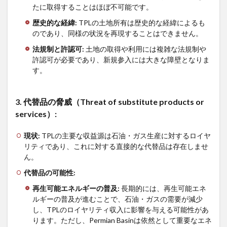
たに取得することはほぼ不可能です。
歴史的な経緯
:
TPLの土地所有は歴史的な経緯によるも
のであり、同様の状況を再現することはできません。
法規制と許認可
:
土地の取得や利用には複雑な法規制や
許認可が必要であり、新規参入には大きな障壁となりま
す。
3.
代替品の脅威（
Threat of substitute products or
services
）
:
現状
:
TPLの主要な収益源は石油・ガス生産に対するロイヤ
リティであり、これに対する直接的な代替品は存在しませ
ん。
代替品の可能性
:
再生可能エネルギーの普及
:
長期的には、再生可能エネ
ルギーの普及が進むことで、石油・ガスの需要が減少
し、TPLのロイヤリティ収入に影響を与える可能性があ
ります。ただし、Permian Basinは依然として重要なエネ