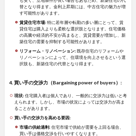
も安く、立地条件が良い場合もあるため、新築住宅の代
替となり得ます。金利上昇期には、中古住宅の魅力が増
す可能性があります。
賃貸住宅市場
:
特に若年層や転勤の多い層にとって、賃
貸住宅は購入よりも柔軟な選択肢となります。住宅価格
の高騰や経済的不安が高まると、賃貸需要が増加し、新
築住宅の需要を抑制する可能性があります。
リフォーム・リノベーション
:
既存住宅のリフォームや
リノベーションによって、住環境を向上させるという選
択肢も、新築住宅の代替となり得ます。
4.
買い手の交渉力（
Bargaining power of buyers
）
:
現状
:
住宅購入者は個人であり、一般的に交渉力は低いと考
えられます。しかし、市場の状況によっては交渉力が高ま
ることがあります。
買い手の交渉力を高める要因
:
市場の供給過剰
:
住宅市場で供給が需要を上回る場合、
買い手は価格交渉を行いやすくなります。