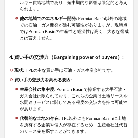
ルギー供給地域であり、短中期的な影響は限定的と考え
られます。
他の地域でのエネルギー開発
:
Permian Basin以外の地域
での石油・ガス開発が進む可能性がありますが、現時点
ではPermian Basinの生産性と経済性は高く、大きな脅威
とは言えません。
4.
買い手の交渉力（
Bargaining power of buyers
）
:
現状
:
TPLの主な買い手は石油・ガス生産会社です。
買い手の交渉力を高める要因
:
生産会社の集中度
:
Permian Basinで操業する大手石油・
ガス会社は限られており、これらの企業は土地リースや
水関連サービスに関してある程度の交渉力を持つ可能性
があります。
代替的な土地の存在
:
TPL以外にもPermian Basinに土地
を所有する企業や個人が存在するため、生産会社は代替
のリース先を探すことができます。