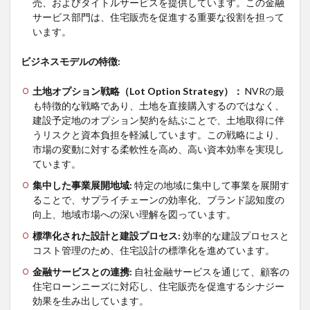
売、およびタイトルサービスを提供しています。この金融
サービス部門は、住宅販売を促進する重要な役割を担って
います。
ビジネスモデルの特徴
:
土地オプション戦略（
Lot Option Strategy
）：
NVRの最
も特徴的な戦略であり、土地を直接購入するのではなく、
建設予定地のオプション契約を結ぶことで、土地取得に伴
うリスクと資本負担を軽減しています。この戦略により、
市場の変動に対する柔軟性を高め、高い資本効率を実現し
ています。
集中した事業展開地域
:
特定の地域に集中して事業を展開す
ることで、サプライチェーンの効率化、ブランド認知度の
向上、地域市場への深い理解を図っています。
標準化された設計と建設プロセス
:
効率的な建設プロセスと
コスト管理のため、住宅設計の標準化を進めています。
金融サービスとの連携
:
自社金融サービスを通じて、顧客の
住宅ローンニーズに対応し、住宅販売を促進するシナジー
効果を生み出しています。