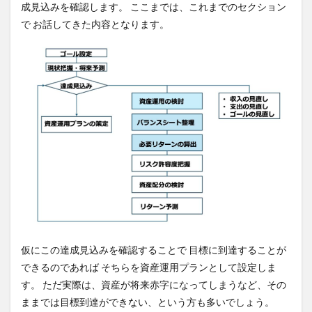
成見込みを確認します。 ここまでは、これまでのセクション
2
で お話してきた内容となります。
家計
のバ
ラン
スシ
ー
ト：
構成
ごと
のプ
ラン
作成
2.1
まず
カー
ドロ
ーン
は完
仮にこの達成見込みを確認することで 目標に到達することが
済し
できるのであれば そちらを資産運用プランとして設定しま
よ
す。 ただ実際は、資産が将来赤字になってしまうなど、その
う！
ままでは目標到達ができない、という方も多いでしょう。
2.2