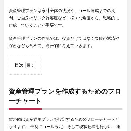
資産管理プランは家計全体の状況や、ゴール達成までの期
間、ご自身のリスク許容度など、様々な角度から、戦略的に
作成していくことが重要です。
資産管理プランの作成では、投資だけではなく負債の返済や
貯蓄なども含めて、総合的に考えていきます。
目次
1
資産
管理
プラ
資産管理プランを作成するためのフロ
ンを
ーチャート
作成
する
ため
のフ
次の図は資産運用プランを設定するためのフローチャートと
ロー
チャ
なります。 最初にゴール設定、そして現状把握を行ない、達
ート