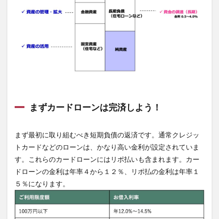
要な
リタ
ーン
は？
3.1
中期
目標
に必
要な
リタ
ーン
まずカードローンは完済しよう！
の算
出
3.2
まず最初に取り組むべき短期負債の返済です。通常クレジッ
長期
トカードなどのローンは、かなり高い金利が設定されていま
目標
す。これらのカードローンにはリポ払いも含まれます。カー
に必
要な
ドローンの金利は年率４から１２％、リポ払の金利は年率１
リタ
５％になります。
ーン
の算
出