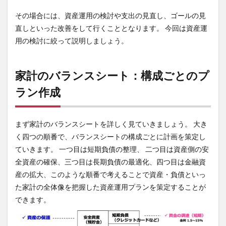
いざ
その場合には、資産運用の検討や支出の見直し、ゴールの見
とい
う時
直しといった改善をして行くこととなります。 今回は資産運
の安
用の検討に絞って説明しましょう。
全資
産を
確
保！
家計のバランスシート：構成ごとのプ
2.3
ラン作成
繰り
上げ
返済
まず家計のバランスシートを詳しく見ていきましょう。 大き
をす
る？
く四つの順番で、バランスシートの構成ごとに計画を策定し
しな
ていきます。 一つ目は短期負債の整理、 二つ目は資産側の安
い？
全資産の確保、三つ目は長期負債の最適化、四つ目は金融資
3
産の拡大、このような順番で考えることで資産・負債といっ
ゴー
ルを
た家計の全体像を把握した資産運用プランを策定することが
達成
できます。
する
ため
に必