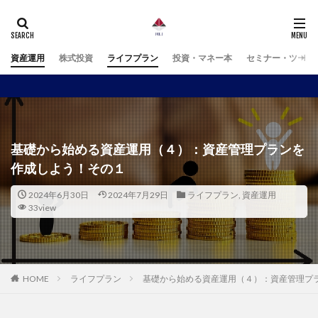
資産運用
株式投資
ライフプラン
投資・マネー本
セミナー・ツール
基礎から始める資産運用（４）：資産管理プランを
作成しよう！その１
2024年6月30日
2024年7月29日
ライフプラン
,
資産運用
33view
HOME
ライフプラン
基礎から始める資産運用（４）：資産管理プ