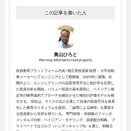
この記事を書いた人
奥山ひろと
Warning: Attempt to read property
投資教育プラットフォーム代表 / 独立系投資家 経歴： 大手自動
車メーカーにてエンジニアとして勤務後、2025年に退職。在
職中より、エンジニアリングの品質管理手法と統計学を応用し
た投資分析を開始。バリュー投資の基本原則に、ベイジアン推
定等の確率論的アプローチを融合させた独自の評価モデルを確
立する。 現在は、マイクロ法人を通じて自身の投資手法を体系
化した教育カリキュラムを提供。「論理による納得」を重視す
る投資家から支持を得ている。 専門領域： 米国株のファンダ
メンタルズ分析、ベイジアン・モデリング、資産配分戦略。 プ
ライベートではゴルフ（ハンディキャップ8）を通じ、戦略立