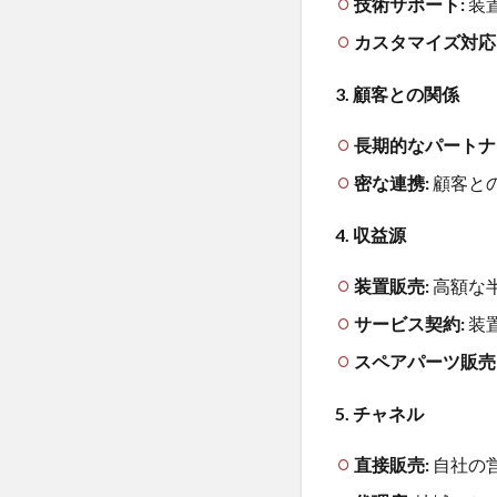
技術サポート:
装
スピ
ード
カスタマイズ対応
3.2
市場
3. 顧客との関係
シェ
アと
長期的なパートナ
顧客
密な連携:
顧客と
基盤
3.3
4. 収益源
エコ
シス
装置販売:
高額な
テム
の構
サービス契約:
装
築
スペアパーツ販売
4
将
5. チャネル
来
展
直接販売:
自社の
望