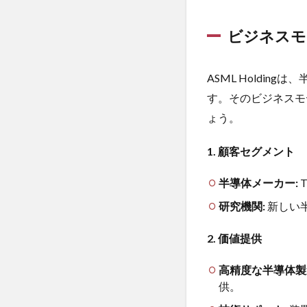
ャン
バス
分析
ビジネスモ
2.2
ビジ
ASML Holdi
ネス
す。そのビジネスモ
モデ
ルま
ょう。
とめ
1. 顧客セグメント
3
競
半導体メーカー:
T
争
優
研究機関:
新しい
位
性
2. 価値提供
3.1
技術
高精度な半導体製
力と
供。
開発