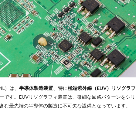
ASML）は、
半導体製造装置
、特に
極端紫外線（EUV）リソグラ
ーです。EUVリソグラフィ装置は、微細な回路パターンをシ
を含む最先端の半導体の製造に不可欠な設備となっています。