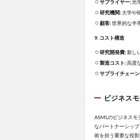
状況
サプライヤー:
光
につ
研究機関:
大学や
いて
顧客:
世界的な半
5
ま
9. コスト構造
と
め
研究開発費:
新し
製造コスト:
高度
サプライチェーン
ビジネスモ
ASMLのビジネス
なパートナーシップ
術を担う重要な役割