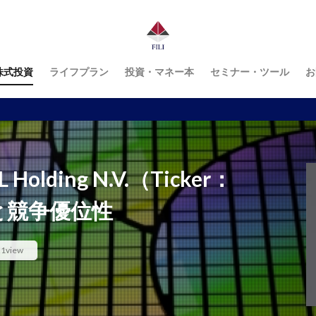
株式投資
ライフプラン
投資・マネー本
セミナー・ツール
お
lding N.V.（Ticker：
と競争優位性
21view