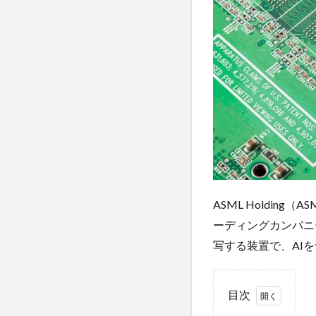
ASML Holding（
ーディングカンパニ
写する装置で、AI
目次
1