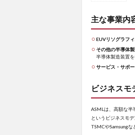
主
な
主な事業内
事
業
内
容
EUVリソグラフ
2
その他の半導体製
ビ
半導体製造装置を
ジ
サービス・サポー
ネ
ス
モ
ビジネスモ
デ
ル
2.1
ASMLは、高額な
ビジ
というビジネスモデ
ネス
モデ
TSMCやSamsun
ルキ