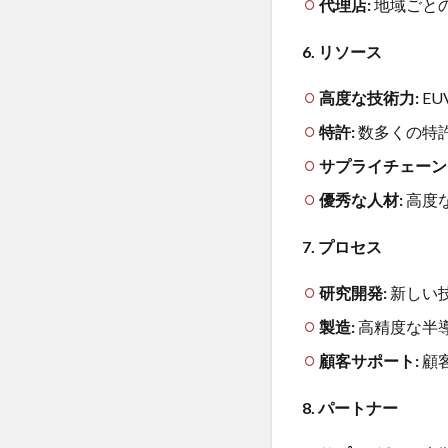
と
代理店:
地域ごと
リ
ス
6. リソース
ク
高度な技術力:
E
4.1
将来
特許:
数多くの特
的な
サプライチェーン
展望
優秀な人材:
高度
4.2
潜在
的な
7. プロセス
リス
ク
研究開発:
新しい
4.3
製造:
高精度な半
地政
顧客サポート:
顧
学的
リス
8. パートナー
ク：
最新