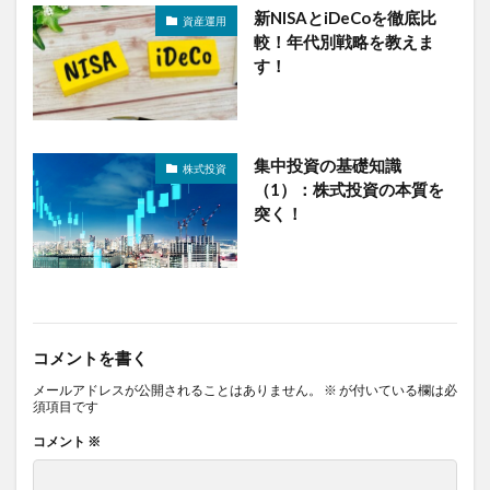
新NISAとiDeCoを徹底比
資産運用
較！年代別戦略を教えま
す！
集中投資の基礎知識
株式投資
（1）：株式投資の本質を
突く！
コメントを書く
メールアドレスが公開されることはありません。
※
が付いている欄は必
須項目です
コメント
※